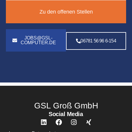
Zu den offenen Stellen
JOBS@GSL-
06781 56 96 6-154
COMPUTER.DE
GSL Groß GmbH
Social Media
L
F
I
X
i
a
n
i