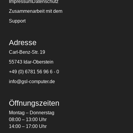
n
c
s
n
Impressum
Datenschutz
k
e
t
g
Zusammenarbeit mit dem
e
b
a
d
o
g
Support
i
o
r
n
k
a
m
Adresse
Carl-Benz-Str. 19
55743 Idar-Oberstein
+49 (0) 6781 56 96 6 - 0
info@gsl-computer.de
Öffnungszeiten
Montag – Donnerstag
08:00 – 13:00 Uhr
14:00 – 17:00 Uhr